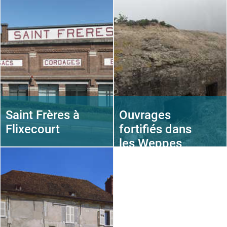
Saint Frères à
Ouvrages
Flixecourt
fortifiés dans
les Weppes
(1ère G.M)