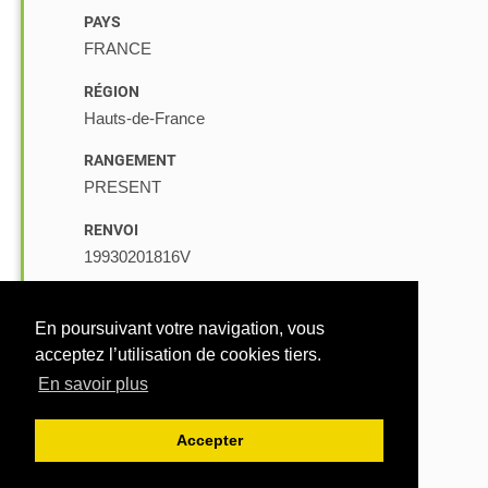
PAYS
FRANCE
RÉGION
Hauts-de-France
RANGEMENT
PRESENT
RENVOI
19930201816V
MÉMOIRE
VALIDE
En poursuivant votre navigation, vous
acceptez l’utilisation de cookies tiers.
ORIGINE DE L'ŒUVRE
En savoir plus
PHO
05
Conditions d'utilisation
ORIENTATION
Accepter
15
horizontal
© PHOTOTHÈQUE INVENTAIRE HAUTS-DE-FRANCE 2026