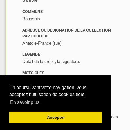
Sambre
COMMUNE
Boussois
ADRESSE OU DÉSIGNATION DE LA COLLECTION
PARTICULIÈRE
Anatole-France (rue)
LÉGENDE
Détail de la croix ; la signature.
MOTS CLÉS
architecture religieuse objet religieux
En poursuivant votre navigation, vous
DATE DE PRISE DE VUE
acceptez l’utilisation de cookies tiers.
2000
En savoir plus
06
AUTORISATION DE DIFFUSION
Conditions d'utilisation
reproduction soumise à autorisation du titulaire des
Accepter
droits d'exploitation
15
© PHOTOTHÈQUE INVENTAIRE HAUTS-DE-FRANCE 2026